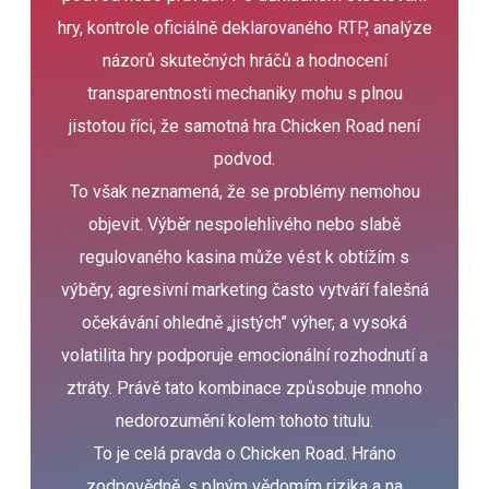
hry, kontrole oficiálně deklarovaného RTP, analýze
názorů skutečných hráčů a hodnocení
transparentnosti mechaniky mohu s plnou
jistotou říci, že samotná hra Chicken Road není
podvod.
To však neznamená, že se problémy nemohou
objevit. Výběr nespolehlivého nebo slabě
regulovaného kasina může vést k obtížím s
výběry, agresivní marketing často vytváří falešná
očekávání ohledně „jistých” výher, a vysoká
volatilita hry podporuje emocionální rozhodnutí a
ztráty. Právě tato kombinace způsobuje mnoho
nedorozumění kolem tohoto titulu.
To je celá pravda o Chicken Road. Hráno
zodpovědně, s plným vědomím rizika a na