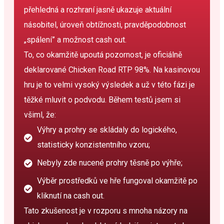
přehledná a rozhraní jasně ukazuje aktuální
násobitel, úroveň obtížnosti, pravděpodobnost
„spálení” a možnost cash out.
To, co okamžitě upoutá pozornost, je oficiálně
deklarované Chicken Road RTP 98%. Na kasinovou
hru je to velmi vysoký výsledek a už v této fázi je
těžké mluvit o podvodu. Během testů jsem si
všiml, že:
Výhry a prohry se skládaly do logického,
statisticky konzistentního vzoru;
Nebyly zde nucené prohry těsně po výhře;
Výběr prostředků ve hře fungoval okamžitě po
kliknutí na cash out.
Tato zkušenost je v rozporu s mnoha názory na