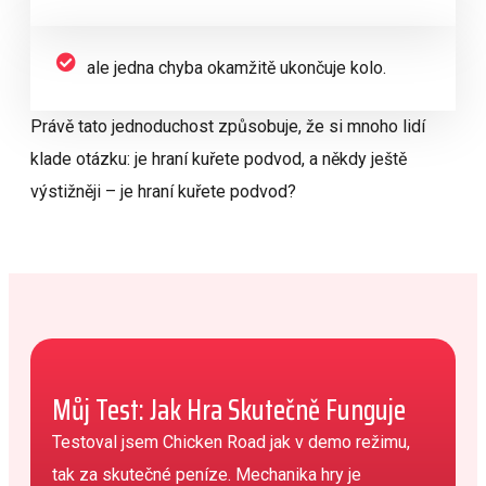
ale jedna chyba okamžitě ukončuje kolo.
Právě tato jednoduchost způsobuje, že si mnoho lidí
klade otázku: je hraní kuřete podvod, a někdy ještě
výstižněji – je hraní kuřete podvod?
Můj Test: Jak Hra Skutečně Funguje
Testoval jsem Chicken Road jak v demo režimu,
tak za skutečné peníze. Mechanika hry je