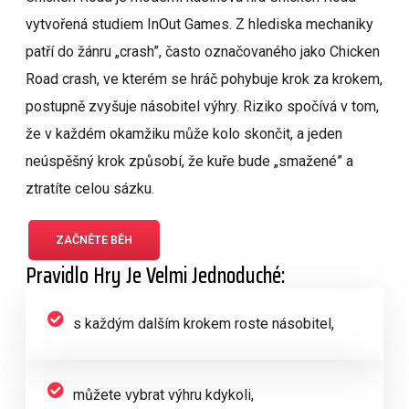
vytvořená studiem InOut Games. Z hlediska mechaniky
patří do žánru „crash”, často označovaného jako Chicken
Road crash, ve kterém se hráč pohybuje krok za krokem,
postupně zvyšuje násobitel výhry. Riziko spočívá v tom,
že v každém okamžiku může kolo skončit, a jeden
neúspěšný krok způsobí, že kuře bude „smažené” a
ztratíte celou sázku.
ZAČNĚTE BĚH
Pravidlo Hry Je Velmi Jednoduché:
s každým dalším krokem roste násobitel,
můžete vybrat výhru kdykoli,