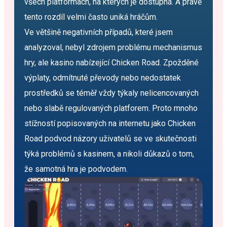
všech platformách, na kterých je dostupná. A právě
tento rozdíl velmi často uniká hráčům.
Ve většině negativních případů, které jsem
analyzoval, nebyl zdrojem problému mechanismus
hry, ale kasino nabízející Chicken Road. Zpožděné
výplaty, odmítnuté převody nebo nedostatek
prostředků se téměř vždy týkaly nelicencovaných
nebo slabě regulovaných platforem. Proto mnoho
stížností popisovaných na internetu jako Chicken
Road podvod názory uživatelů se ve skutečnosti
týká problémů s kasinem, a nikoli důkazů o tom,
že samotná hra je podvodem.