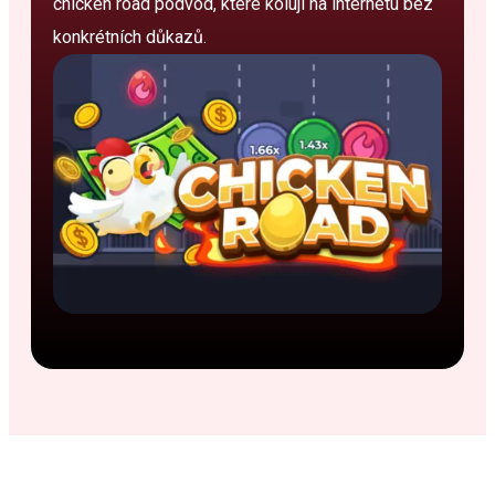
chicken road podvod, které kolují na internetu bez
konkrétních důkazů.